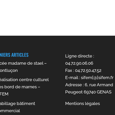
NIERS ARTICLES
Ligne directe :
ycée madame de stael –
04.72.90.06.06
ontluçon
Fax : 04.72.50.47.52
E-mail : sifem[@]sifem.fr
alisation centre culturel
Adresse : 6, rue Armand
es bord de marnes –
Peugeot 69740 GENAS
IFEM
abillage bâtiment
Mentions légales
ommercial