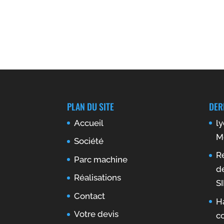
PLAN DU SITE
DER
Accueil
l
M
Société
Ré
Parc machine
d
Réalisations
S
Contact
H
Votre devis
c