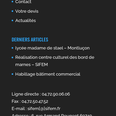
Contact
Votre devis
Actualités
DERNIERS ARTICLES
lycée madame de stael – Montluçon
Réalisation centre culturel des bord de
marnes – SIFEM
Habillage bâtiment commercial
Ligne directe : 04.72.90.06.06
Fax : 04.72.50.47.52
E-mail : sifem[@]sifem.fr
Adresse : 6, rue Armand Peugeot 69740