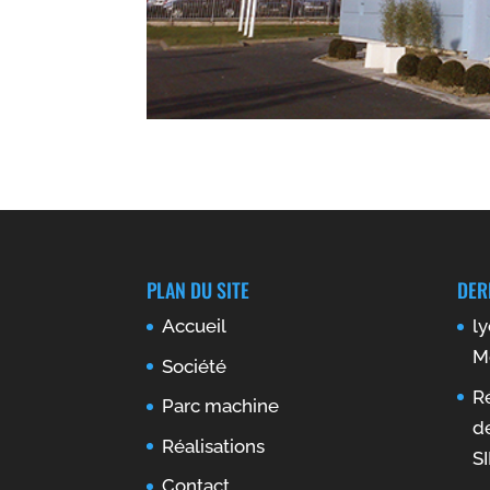
PLAN DU SITE
DER
Accueil
l
M
Société
Ré
Parc machine
d
Réalisations
S
Contact