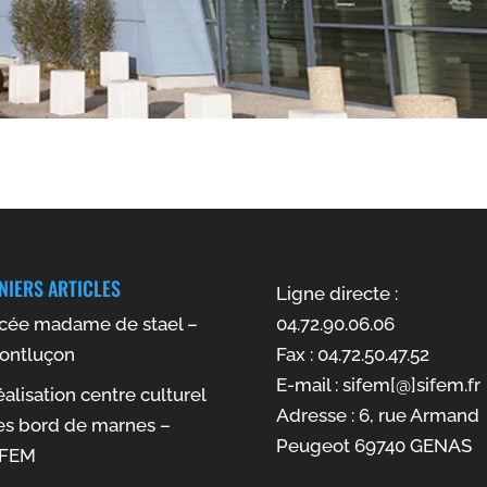
NIERS ARTICLES
Ligne directe :
ycée madame de stael –
04.72.90.06.06
ontluçon
Fax : 04.72.50.47.52
E-mail : sifem[@]sifem.fr
alisation centre culturel
Adresse : 6, rue Armand
es bord de marnes –
Peugeot 69740 GENAS
IFEM