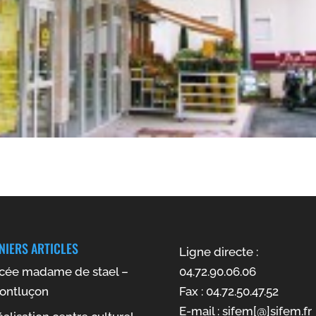
NIERS ARTICLES
Ligne directe :
ycée madame de stael –
04.72.90.06.06
ontluçon
Fax : 04.72.50.47.52
E-mail : sifem[@]sifem.fr